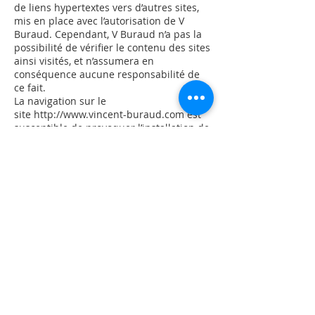
de liens hypertextes vers d’autres sites,
mis en place avec l’autorisation de V
Buraud. Cependant, V Buraud n’a pas la
possibilité de vérifier le contenu des sites
ainsi visités, et n’assumera en
conséquence aucune responsabilité de
ce fait.
La navigation sur le
site
http://www.vincent-buraud.com
est
susceptible de provoquer l’installation de
cookie(s) sur l’ordinateur de l’utilisateur.
Un cookie est un fichier de petite taille,
qui ne permet pas l’identification de
l’utilisateur, mais qui enregistre des
informations relatives à la navigation
d’un ordinateur sur un site. Les données
ainsi obtenues visent à faciliter la
navigation ultérieure sur le site, et ont
également vocation à permettre diverses
mesures de fréquentation.
Le refus d’installation d’un cookie peut
entraîner l’impossibilité d’accéder à
certains services. L’utilisateur peut
toutefois configurer son ordinateur de la